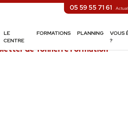
05 59 55 71 61
Actual
LE
FORMATIONS
PLANNING
VOUS 
CENTRE
?
letter de Tonnerre Formation