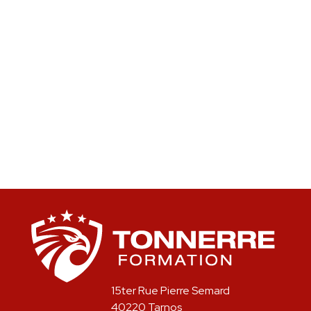
15ter Rue Pierre Semard
40220 Tarnos