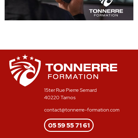
15ter Rue Pierre Semard
40220 Tarnos
contact@tonnerre-formation.com
05 59 55 71 61