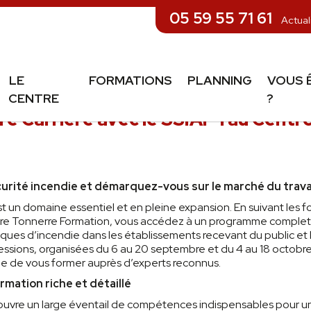
05 59 55 71 61
Actual
LE
FORMATIONS
PLANNING
VOUS 
CENTRE
?
e Carrière avec le SSIAP 1 au Centr
urité incendie et démarquez-vous sur le marché du trava
st un domaine essentiel et en pleine expansion. En suivant les f
re Tonnerre Formation, vous accédez à un programme complet 
risques d’incendie dans les établissements recevant du public e
essions, organisées du 6 au 20 septembre et du 4 au 18 octobre
e de vous former auprès d’experts reconnus.
mation riche et détaillé
couvre un large éventail de compétences indispensables pour u