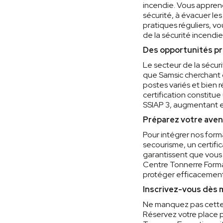
incendie. Vous apprend
sécurité, à évacuer les
pratiques réguliers, v
de la sécurité incendie
Des opportunités p
Le secteur de la sécur
que Samsic cherchant 
postes variés et bien 
certification constitu
SSIAP 3, augmentant e
Préparez votre aven
Pour intégrer nos form
secourisme, un certifi
garantissent que vous ê
Centre Tonnerre Forma
protéger efficacement 
Inscrivez-vous dès 
Ne manquez pas cette 
Réservez votre place 