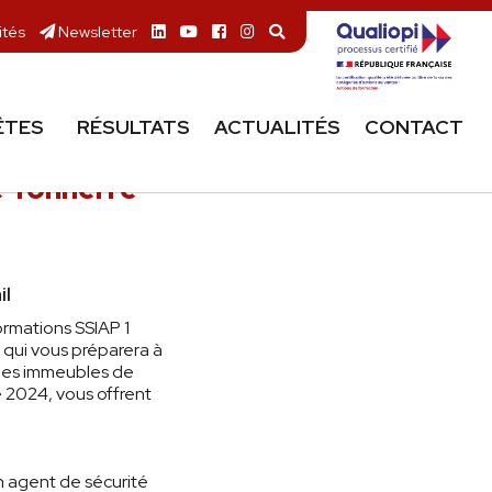
ités
Newsletter
ÊTES
RÉSULTATS
ACTUALITÉS
CONTACT
e Tonnerre
il
ormations SSIAP 1
qui vous préparera à
t les immeubles de
 2024, vous offrent
n agent de sécurité