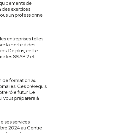
s équipements de
à des exercices
vous un professionnel
es entreprises telles
re la porte à des
os. De plus, cette
me les SSIAP 2 et
on de formation au
nomalies. Ces prérequis
tre rôle futur. Le
i vous préparera à
e ses services.
tobre 2024 au Centre