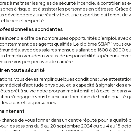
rez à maîtriser les règles de sécurité incendie, à contrôler le
 zones à risque, et à assister les personnes en détresse. Grâce 
ous développerez une réactivité et une expertise qui feront de 
 efficace et respecté.
rofessionnelles abondantes
ité incendie offre de nombreuses opportunités d’emploi, avec d
constamment des agents qualifiés. Le diplôme SSIAP 1 vous ouv
rémunérés, avec des salaires mensuels allant de 1600 à 2000 eur
e un tremplin vers des niveaux de responsabilité supérieurs, com
ncore vos perspectives de carrière.
ir en toute sécurité
ations, vous devez remplir quelques conditions : une attestati
cat médical d’aptitude physique, et la capacité à signaler des a
tes prêt à suivre notre programme intensif et à exceller dans vo
tion s’engage à vous fournir une formation de haute qualité qu
les biens et les personnes.
maintenant !
chance de vous former dans un centre réputé pour la qualité d
pour les sessions du 6 au 20 septembre 2024 ou du 4 au 18 oc