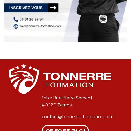
15ter Rue Pierre Semard
40220 Tarnos
contact@tonnerre-formation.com