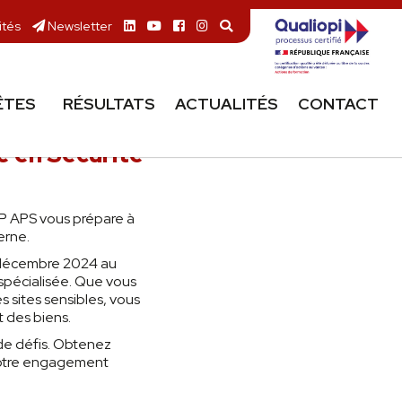
ités
Newsletter
ÊTES
RÉSULTATS
ACTUALITÉS
CONTACT
e en Sécurité
P APS vous prépare à
erne.
 décembre 2024 au
spécialisée. Que vous
s sites sensibles, vous
 des biens.
de défis. Obtenez
 votre engagement