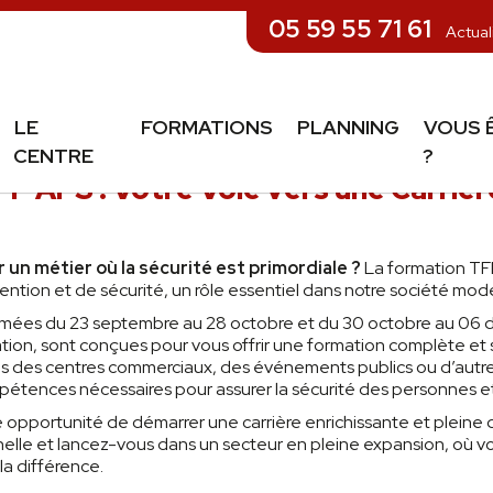
05 59 55 71 61
Actual
LE
FORMATIONS
PLANNING
VOUS 
CENTRE
?
P APS : Votre Voie vers une Carrièr
 un métier où la sécurité est primordiale ?
La formation TF
ntion et de sécurité, un rôle essentiel dans notre société mod
mmées du 23 septembre au 28 octobre et du 30 octobre au 06
ion, sont conçues pour vous offrir une formation complète et 
dans des centres commerciaux, des événements publics ou d’autre
étences nécessaires pour assurer la sécurité des personnes et
opportunité de démarrer une carrière enrichissante et pleine 
nnelle et lancez-vous dans un secteur en pleine expansion, où
 la différence.