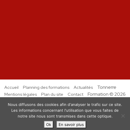
Tonnerre
Accueil
Planning des formations
Actualités
Formation © 2026
Mentions légales
Plan du site
Contact
Nous diffusons des cookies afin d'analyser le trafic sur ce site.
Les informations concernant l'utilisation que vous faites de
notre site nous sont transmises dans cette optique.
Ok
En savoir plus