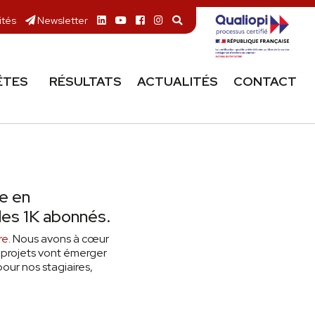
ités
Newsletter
ÊTES
RÉSULTATS
ACTUALITÉS
CONTACT
e en
des 1K abonnés.
re
. Nous avons à cœur
x projets vont émerger
our nos stagiaires,