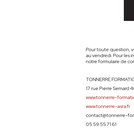
Pour toute question, v
au vendredi. Pour les 
notre formulaire de cont
TONNERRE FORMATI
17 rue Pierre Semard 
www.tonnerre-format
www.tonnerre-asra.fr
contact@tonnerre-fo
05.59.55.71.61