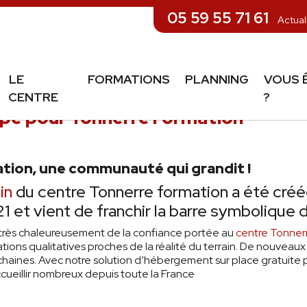
05 59 55 71 61
Actual
LE
FORMATIONS
PLANNING
VOUS 
CENTRE
?
ape pour Tonnerre Formation
tion, une communauté qui grandit !
in
du centre Tonnerre formation a été créé
 et vient de franchir la barre symbolique 
très chaleureusement de la confiance portée au
centre Tonner
ions qualitatives proches de la réalité du terrain. De nouveau
haines. Avec notre solution d’hébergement sur place gratuite p
cueillir nombreux depuis toute la France