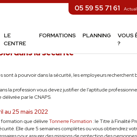
05 59 55 71 61
Actual
LE
FORMATIONS
PLANNING
VOUS 
CENTRE
?
loi dans la sécurité
sont à pourvoir dans la sécurité, les employeurs recherchent
ns la profession vous devez justifier de l’aptitude professionne
e délivrée par le CNAPS.
il au 25 mais 2022
a formation que délivre
Tonnerre Formation
: le Titre à Finalité 
curité. Elle dure 5 semaines complètes ou vous obtiendrez votre
essaires pour assurer des missions de protection des personnes