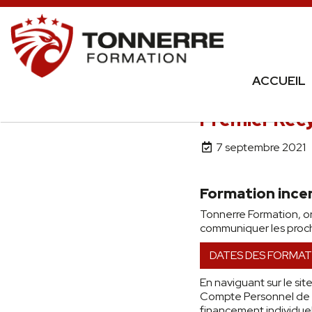
ACCUEIL
Premier Rec
7 septembre 2021
Formation ince
Tonnerre Formation, org
communiquer les proch
DATES DES FORMAT
En naviguant sur le sit
Compte Personnel de F
financement individue