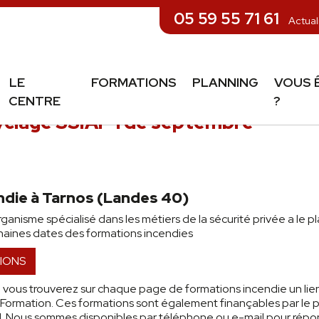
05 59 55 71 61
Actual
LE
FORMATIONS
PLANNING
VOUS 
CENTRE
?
yclage SSIAP 1 de septembre
ndie à Tarnos (Landes 40)
anisme spécialisé dans les métiers de la sécurité privée a le pl
aines dates des formations incendies
IONS
e vous trouverez sur chaque page de formations incendie un lien 
ormation. Ces formations sont également finançables par le p
l. Nous sommes disponibles par téléphone ou e-mail pour répo